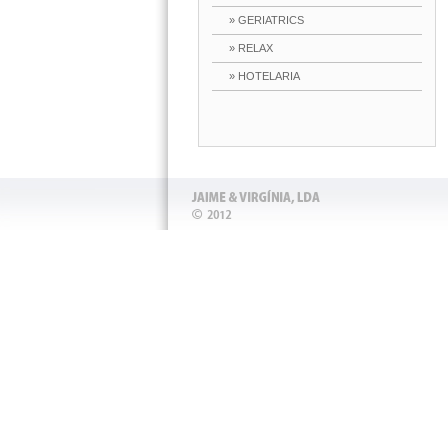
» GERIATRICS
» RELAX
» HOTELARIA
replica Rolex
fausse rolex
replica uhren